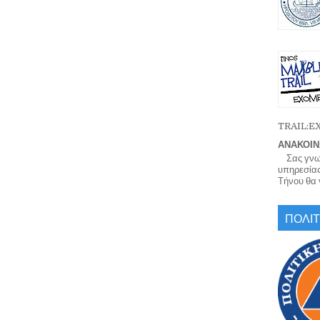
TRAIL:
ΑΝΑΚΟΙΝ
Σας γνωρί
υπηρεσίας
Τήνου θα γ
ΠΟΛΙΤ