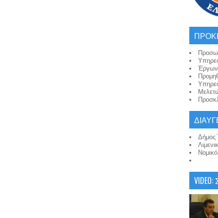
ΠΡΟΚ
Προσω
Υπηρε
Έργων
Προμη
Υπηρε
Μελετ
Προσκλ
ΔΙΑΥΓ
Δήμος 
Λιμενι
Νομικ
VIDEO: