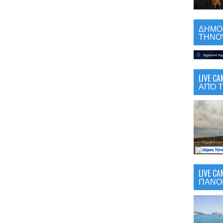
ΔΗΜΟΤ
ΤΗΝΟΥ
LIVE 
ΑΠΌ Τ
LIVE C
ΠΑΝΟ