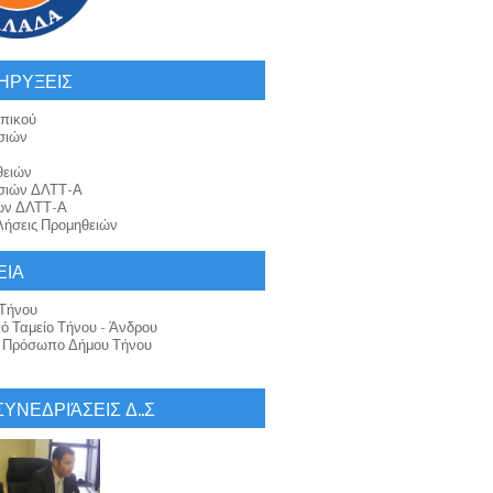
ΗΡΥΞΕΙΣ
πικού
σιών
θειών
σιών ΔΛΤΤ-Α
ών ΔΛΤΤ-Α
ήσεις Προμηθειών
ΕΙΑ
Τήνου
κό Ταμείο Τήνου - Άνδρου
ό Πρόσωπο Δήμου Τήνου
 ΣΥΝΕΔΡΙΆΣΕΙΣ Δ..Σ