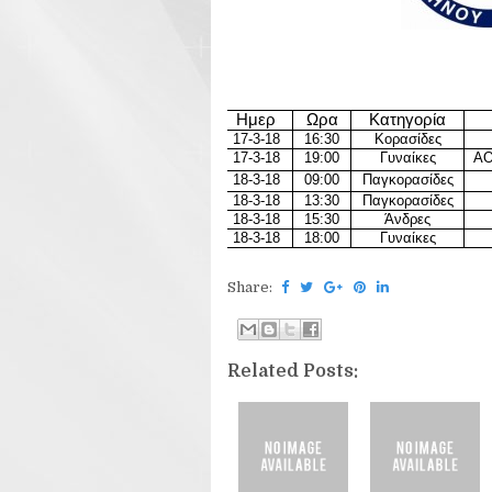
Ημερ
Ωρα
Κατηγορία
17-3-18
16:30
Κορασίδες
17-3-18
19:00
Γυναίκες
ΑΟ
18-3-18
09:00
Παγκορασίδες
18-3-18
13:30
Παγκορασίδες
18-3-18
15:30
Άνδρες
18-3-18
18:00
Γυναίκες
Share:
Related Posts: