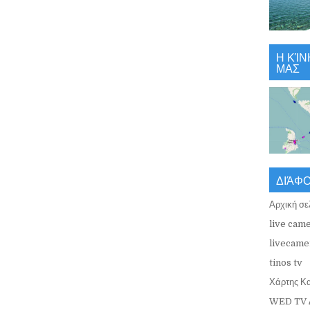
Η ΚΊΝ
ΜΑΣ
ΔΙΆΦ
Αρχική σε
live came
livecamer
tinos tv
Χάρτης Κ
WED TV 