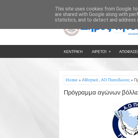
»
»
HOME
ΔΉΜΟΣ ΤΉΝΟΥ
This site uses cookies from Google to 
are shared with Google along with per
statistics, and to detect and address 
»
ΚΕΝΤΡΙΚΉ
ΑΙΡΕΤΟΊ
ΑΠΟΦΆΣΕΙ
ΕΠΙΚΟΙΝΩΝΊΑ
Home
»
Αθλητικά
,
ΑΟ Ποσειδώνας
» Π
Πρόγραμμα αγώνων βόλλευ