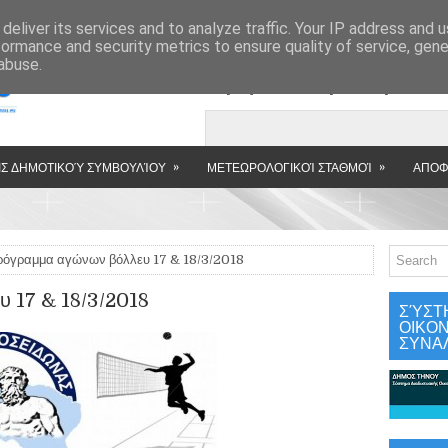
»
deliver its services and to analyze traffic. Your IP address and 
formance and security metrics to ensure quality of service, gen
abuse.
Εμφανιζόμενη αν
»
»
Σ ΔΗΜΟΤΙΚΟΎ ΣΥΜΒΟΥΛΊΟΥ
ΜΕΤΕΩΡΟΛΟΓΙΚΟΊ ΣΤΑΘΜΟΊ
ΑΠΟΦ
ρόγραμμα αγώνων βόλλευ 17 & 18/3/2018
 17 & 18/3/2018
ΣΎΣΤ
ΟΙΚΟ
ΣΥΝΑ