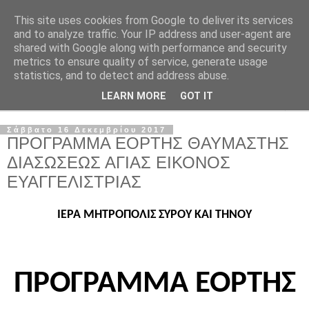
This site uses cookies from Google to deliver its services
and to analyze traffic. Your IP address and user-agent are
shared with Google along with performance and security
metrics to ensure quality of service, generate usage
statistics, and to detect and address abuse.
LEARN MORE
GOT IT
▼
Σάββατο 16 Δεκεμβρίου 2017
ΠΡΟΓΡΑΜΜΑ ΕΟΡΤΗΣ ΘΑΥΜΑΣΤΗΣ
ΔΙΑΣΩΣΕΩΣ ΑΓΙΑΣ ΕΙΚΟΝΟΣ
ΕΥΑΓΓΕΛΙΣΤΡΙΑΣ
ΙΕΡΑ ΜΗΤΡΟΠΟΛΙΣ ΣΥΡΟΥ ΚΑΙ ΤΗΝΟΥ
ΠΡΟΓΡΑΜΜΑ ΕΟΡΤΗΣ