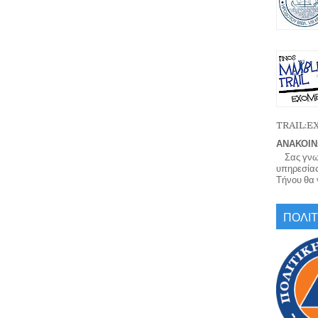
TRAIL:
ΑΝΑΚΟΙΝ
Σας γνωρί
υπηρεσίας
Τήνου θα γ
ΠΟΛΙΤ