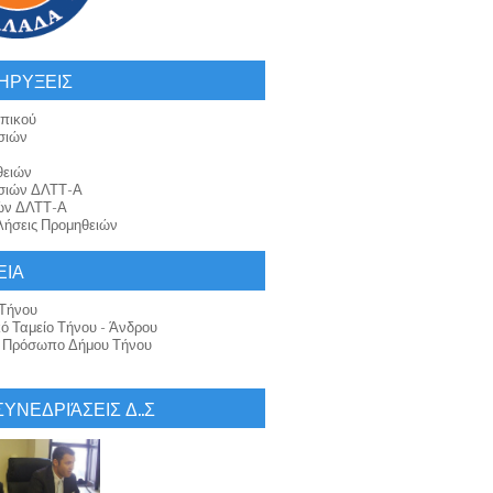
ΗΡΥΞΕΙΣ
πικού
σιών
θειών
σιών ΔΛΤΤ-Α
ών ΔΛΤΤ-Α
ήσεις Προμηθειών
ΕΙΑ
Τήνου
κό Ταμείο Τήνου - Άνδρου
ό Πρόσωπο Δήμου Τήνου
 ΣΥΝΕΔΡΙΆΣΕΙΣ Δ..Σ