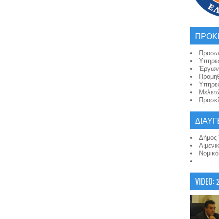
ΠΡΟΚ
Προσω
Υπηρε
Έργων
Προμη
Υπηρε
Μελετ
Προσκλ
ΔΙΑΥΓ
Δήμος 
Λιμενι
Νομικ
VIDEO: