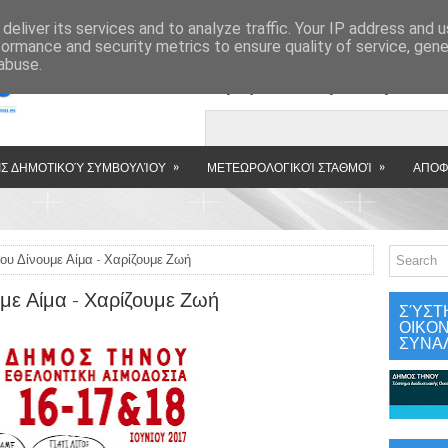
»
deliver its services and to analyze traffic. Your IP address and 
formance and security metrics to ensure quality of service, gen
abuse.
Εμφανιζόμενη αν
»
»
Σ ΔΗΜΟΤΙΚΟΎ ΣΥΜΒΟΥΛΊΟΥ
ΜΕΤΕΩΡΟΛΟΓΙΚΟΊ ΣΤΑΘΜΟΊ
ΑΠΟΦ
ίου Δίνουμε Αίμα - Χαρίζουμε Ζωή
υμε Αίμα - Χαρίζουμε Ζωή
ΣΎΣΤ
ΟΙΚΟ
ΣΥΝΑ