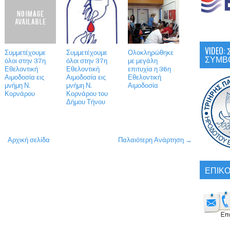
VIDEO
Συμμετέχουμε
Συμμετέχουμε
Ολοκληρώθηκε
ΣΥΜΒ
όλοι στην 37η
όλοι στην 37η
με μεγάλη
Εθελοντική
Εθελοντική
επιτυχία η 36η
Αιμοδοσία εις
Αιμοδοσία εις
Εθελοντική
μνήμη Ν.
μνήμη Ν.
Αιμοδοσία
Κορνάρου
Κορνάρου του
Δήμου Τήνου
Αρχική σελίδα
Παλαιότερη Ανάρτηση →
ΕΠΙΚΟ