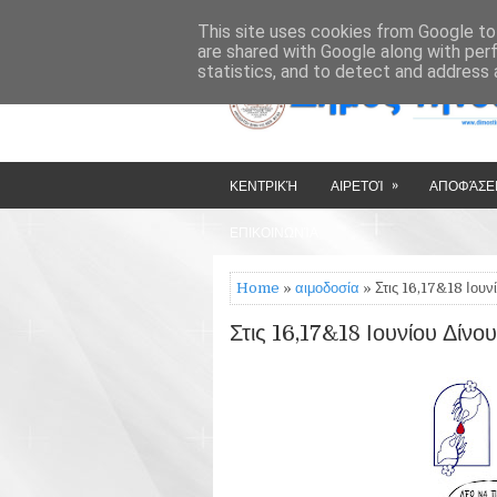
»
»
HOME
ΔΉΜΟΣ ΤΉΝΟΥ
This site uses cookies from Google to 
are shared with Google along with per
statistics, and to detect and address 
»
ΚΕΝΤΡΙΚΉ
ΑΙΡΕΤΟΊ
ΑΠΟΦΆΣΕΙ
ΕΠΙΚΟΙΝΩΝΊΑ
Home
»
αιμοδοσία
» Στις 16,17&18 Ιουν
Στις 16,17&18 Ιουνίου Δίνο