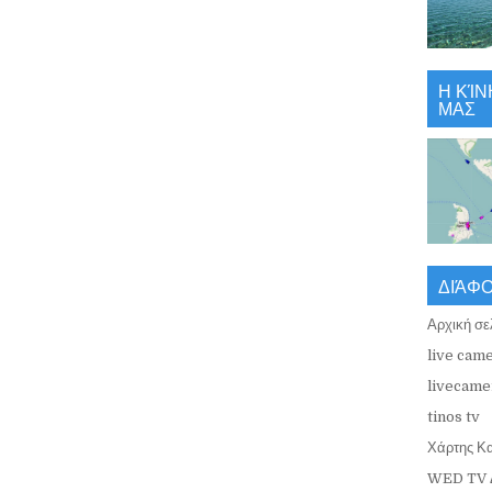
Η ΚΊΝ
ΜΑΣ
ΔΙΆΦ
Αρχική σε
live came
livecamer
tinos tv
Χάρτης Κ
WED TV 