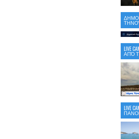
ΔΗΜΟΤ
ΤΗΝΟΥ
LIVE 
ΑΠΌ Τ
LIVE C
ΠΑΝΟ