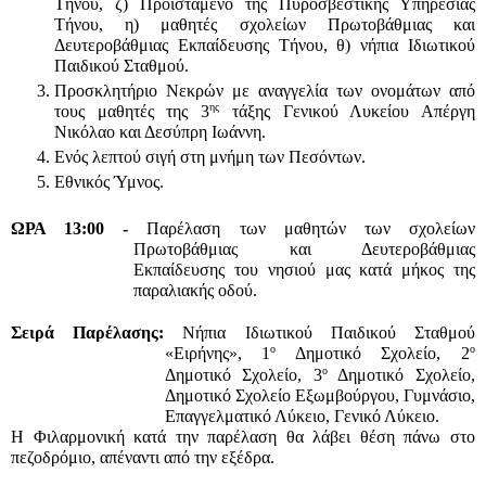
Τήνου, ζ) Προϊστάμενο της Πυροσβεστικής Υπηρεσίας 
Τήνου, η) μαθητές σχολείων Πρωτοβάθμιας και 
Δευτεροβάθμιας Εκπαίδευσης Τήνου, θ) νήπια Ιδιωτικού 
Παιδικού Σταθμού.
Προσκλητήριο Νεκρών με αναγγελία των ονομάτων από 
ης
τους μαθητές της 3
 τάξης Γενικού Λυκείου Απέργη 
Νικόλαο και Δεσύπρη Ιωάννη.
Ενός λεπτού σιγή στη μνήμη των Πεσόντων.
Εθνικός Ύμνος.
ΩΡΑ 13:00 - 
Παρέλαση των μαθητών των σχολείων 
Πρωτοβάθμιας και Δευτεροβάθμιας 
Εκπαίδευσης του νησιού μας κατά μήκος της 
παραλιακής οδού.
Σειρά Παρέλασης: 
Νήπια Ιδιωτικού Παιδικού Σταθμού 
ο
ο
«Ειρήνης», 1
 Δημοτικό Σχολείο, 2
ο
Δημοτικό Σχολείο, 3
 Δημοτικό Σχολείο, 
Δημοτικό Σχολείο Εξωμβούργου, Γυμνάσιο, 
Επαγγελματικό Λύκειο, Γενικό Λύκειο.
Η Φιλαρμονική κατά την παρέλαση θα λάβει θέση πάνω στο 
πεζοδρόμιο, απέναντι από την εξέδρα.