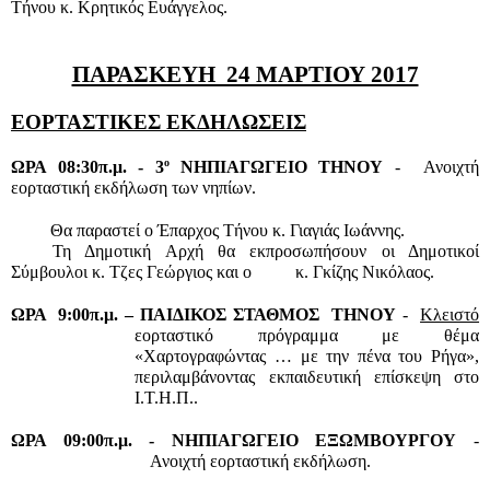
Τήνου κ. Κρητικός Ευάγγελος.
ΠΑΡΑΣΚΕΥΗ  24 ΜΑΡΤΙΟΥ 2017
ΕΟΡΤΑΣΤΙΚΕΣ ΕΚΔΗΛΩΣΕΙΣ
ο 
ΩΡΑ 08:30π.μ. -
3
ΝΗΠΙΑΓΩΓΕΙΟ ΤΗΝΟΥ
 -  Ανοιχτή 
εορταστική εκδήλωση των νηπίων.
         Θα παραστεί ο Έπαρχος Τήνου κ. Γιαγιάς Ιωάννης.
Τη Δημοτική Αρχή θα εκπροσωπήσουν οι Δημοτικοί 
Σύμβουλοι κ. Τζες Γεώργιος και ο          κ. Γκίζης Νικόλαος.
ΩΡΑ  9:00π.μ. –
ΠΑΙΔΙΚΟΣ ΣΤΑΘΜΟΣ  ΤΗΝΟΥ
 -  
Κλειστό
εορταστικό πρόγραμμα με θέμα 
«Χαρτογραφώντας … με την πένα του Ρήγα», 
περιλαμβάνοντας εκπαιδευτική επίσκεψη στο 
Ι.Τ.Η.Π..
ΩΡΑ 09:00π.μ. -
ΝΗΠΙΑΓΩΓΕΙΟ ΕΞΩΜΒΟΥΡΓΟΥ
 - 
 Ανοιχτή εορταστική εκδήλωση.