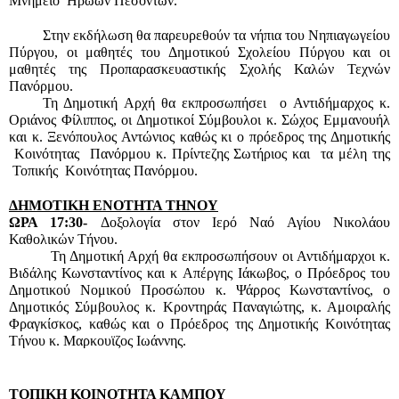
Μνημείο  Ηρώων Πεσόντων.
Στην εκδήλωση θα παρευρεθούν τα νήπια του Νηπιαγωγείου 
Πύργου, οι μαθητές του Δημοτικού Σχολείου Πύργου και οι 
μαθητές της Προπαρασκευαστικής Σχολής Καλών Τεχνών 
Πανόρμου. 
Τη Δημοτική Αρχή θα εκπροσωπήσει  ο Αντιδήμαρχος κ. 
Οριάνος Φίλιππος, οι Δημοτικοί Σύμβουλοι κ. Σώχος Εμμανουήλ 
και κ. Ξενόπουλος Αντώνιος καθώς κι ο πρόεδρος της Δημοτικής 
 Κοινότητας  Πανόρμου κ. Πρίντεζης Σωτήριος και  τα μέλη της 
 Τοπικής  Κοινότητας Πανόρμου.
ΔΗΜΟΤΙΚΗ ΕΝΟΤΗΤΑ ΤΗΝΟΥ
ΩΡΑ 17:30- 
Δοξολογία στον Ιερό Ναό Αγίου Νικολάου 
Καθολικών Τήνου.
        Τη Δημοτική Αρχή θα εκπροσωπήσουν οι Αντιδήμαρχοι κ. 
Βιδάλης Κωνσταντίνος και κ Απέργης Ιάκωβος, ο Πρόεδρος του 
Δημοτικού Νομικού Προσώπου κ. Ψάρρος Κωνσταντίνος, ο 
Δημοτικός Σύμβουλος κ. Κροντηράς Παναγιώτης, κ. Αμοιραλής 
Φραγκίσκος, καθώς και ο Πρόεδρος της Δημοτικής Κοινότητας 
Τήνου κ. Μαρκουϊζος Ιωάννης.
ΤΟΠΙΚΗ ΚΟΙΝΟΤΗΤΑ ΚΑΜΠΟΥ