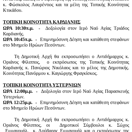
κ. Φώσκολος Λαυρέντιος και τα μέλη της Τοπικής Κοινότητας 
Κτικάδου.
ΤΟΠΙΚΗ ΚΟΙΝΟΤΗΤΑ ΚΑΡΔΙΑΝΗΣ
ΩΡΑ 10:30π.μ.  -  
Δοξολογία στον Ιερό Ναό Αγίας Τριάδος 
Καρδιανής.
ΩΡΑ 10:45π.μ.  -  
Επιμνημόσυνη Δέηση και κατάθεση στεφάνων 
στο Μνημείο Ηρώων Πεσόντων.
Τη Δημοτική Αρχή θα εκπροσωπήσει ο Αντιδήμαρχος κ. 
Οριάνος Φίλιππος,  ο εκπρόσωπος της Τοπικής Κοινότητας 
Καρδιανής κ. Πανώριος Νικόλαος και το μέλος της Δημοτικής. 
Κοινότητας Πανόρμου κ. Καγιώργης Φραγκίσκος.
ΤΟΠΙΚΗ ΚΟΙΝΟΤΗΤΑ ΥΣΤΕΡΝΙΩΝ
ΩΡΑ 12:00μ.μ.  -  
Δοξολογία στον Ιερό Ναό Αγίας Παρασκευής 
Υστερνίων.
ΩΡΑ 12:25μ.μ.  -  
Επιμνημόσυνη Δέηση και κατάθεση στεφάνων 
στο Μνημείο Ηρώων Πεσόντων.
Τη Δημοτική Αρχή θα εκπροσωπήσει ο Αντιδήμαρχος κ. 
Οριάνος Φίλιππος, οι  Δημοτικοί Σύμβουλοι κ. Σώχος 
 Εμμανουήλ,  κ. Λούβαρης Εμμανουήλ και ο εκπρόσωπος της 