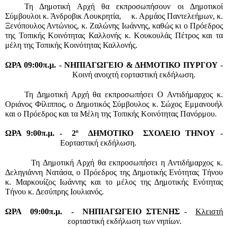
Τη Δημοτική Αρχή θα εκπροσωπήσουν οι Δημοτικοί 
Σύμβουλοι κ. Άνδροβικ Λουκρητία,     κ. Αρμάος Παντελεήμων, κ. 
Ξενόπουλος Αντώνιος, κ. Ζαλώνης Ιωάννης, καθώς κι ο Πρόεδρος 
της Τοπικής Κοινότητας Καλλονής κ. Κουκουλάς Πέτρος και τα 
μέλη της Τοπικής Κοινότητας Καλλονής.
ΩΡΑ 09:00π.μ. -
ΝΗΠΙΑΓΩΓΕΙΟ & ΔΗΜΟΤΙΚΟ ΠΥΡΓΟΥ
 - 
Κοινή ανοιχτή εορταστική εκδήλωση.
Τη Δημοτική Αρχή θα εκπροσωπήσει Ο Αντιδήμαρχος κ. 
Οριάνος Φίλιππος, ο Δημοτικός Σύμβουλος κ. Σώχος Εμμανουήλ 
και ο Πρόεδρος και τα Μέλη της Τοπικής Κοινότητας Πανόρμου.
ο 
ΩΡΑ 9:00π.μ. -
2
 ΔΗΜΟΤΙΚΟ  ΣΧΟΛΕΙΟ ΤΗΝΟΥ
 - 
 Εορταστική εκδήλωση.
  Τη Δημοτική Αρχή θα εκπροσωπήσει η Αντιδήμαρχος κ. 
Δεληγιάννη Νατάσα, ο Πρόεδρος της Δημοτικής Ενότητας Τήνου 
κ. Μαρκουίζος Ιωάννης και το μέλος της Δημοτικής Ενότητας 
Τήνου κ. Δεσύπρης Ιουλιανός.
ΩΡΑ  09:00π.μ.  - 
ΝΗΠΙΑΓΩΓΕΙΟ ΣΤΕΝΗΣ
 -  
Κλειστή
εορταστική εκδήλωση των νηπίων. 