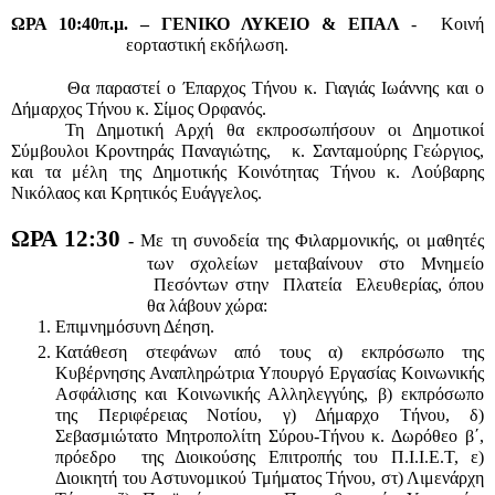
ΩΡΑ 10:40π.μ. –
ΓΕΝΙΚΟ ΛΥΚΕΙΟ & ΕΠΑΛ
 -  Κοινή 
εορταστική εκδήλωση. 
  Θα παραστεί ο Έπαρχος Τήνου κ. Γιαγιάς Ιωάννης και ο 
Δήμαρχος Τήνου κ. Σίμος Ορφανός.
 Τη Δημοτική Αρχή θα εκπροσωπήσουν οι Δημοτικοί 
Σύμβουλοι Κροντηράς Παναγιώτης,   κ. Σανταμούρης Γεώργιος, 
και τα μέλη της Δημοτικής Κοινότητας Τήνου κ. Λούβαρης 
Νικόλαος και Κρητικός Ευάγγελος.
ΩΡΑ 12:30
 - 
Με τη συνοδεία της Φιλαρμονικής, οι μαθητές 
των σχολείων μεταβαίνουν στο Μνημείο 
 Πεσόντων στην  Πλατεία  Ελευθερίας, όπου 
θα λάβουν χώρα:
Επιμνημόσυνη Δέηση.
Κατάθεση στεφάνων από τους α) εκπρόσωπο της 
Κυβέρνησης Αναπληρώτρια Υπουργό Εργασίας Κοινωνικής 
Ασφάλισης και Κοινωνικής Αλληλεγγύης, β) εκπρόσωπο 
της Περιφέρειας Νοτίου, γ) Δήμαρχο Τήνου, δ) 
Σεβασμιώτατο Μητροπολίτη Σύρου-Τήνου κ. Δωρόθεο β΄, 
πρόεδρο  της Διοικούσης Επιτροπής του Π.Ι.Ι.Ε.Τ, ε) 
Διοικητή του Αστυνομικού Τμήματος Τήνου, στ) Λιμενάρχη 