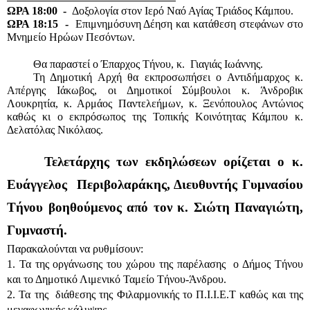
ΩΡΑ 18:00  -  
Δοξολογία στον Ιερό Ναό Αγίας Τριάδος Κάμπου.
ΩΡΑ 18:15  -  
Επιμνημόσυνη Δέηση και κατάθεση στεφάνων στο 
Μνημείο Ηρώων Πεσόντων.
Θα παραστεί ο Έπαρχος Τήνου, κ.  Γιαγιάς Ιωάννης.
Τη Δημοτική Αρχή θα εκπροσωπήσει ο Αντιδήμαρχος κ. 
Απέργης Ιάκωβος, οι Δημοτικοί Σύμβουλοι κ. Άνδροβικ 
Λουκρητία, κ. Αρμάος Παντελεήμων, κ. Ξενόπουλος Αντώνιος 
καθώς κι ο εκπρόσωπος της Τοπικής Κοινότητας Κάμπου κ. 
Δελατόλας Νικόλαος.
     Τελετάρχης των εκδηλώσεων ορίζεται ο κ. 
Ευάγγελος  Περιβολαράκης, Διευθυντής Γυμνασίου 
Τήνου βοηθούμενος από τον κ. Σιώτη Παναγιώτη, 
Γυμναστή.
Παρακαλούνται να ρυθμίσουν: 
1. Τα της οργάνωσης του χώρου της παρέλασης  ο Δήμος Τήνου 
και το Δημοτικό Λιμενικό Ταμείο Τήνου-Άνδρου.
2. Τα της  διάθεσης της Φιλαρμονικής το Π.Ι.Ι.Ε.Τ καθώς και της 
μεγαφωνικής κάλυψης.