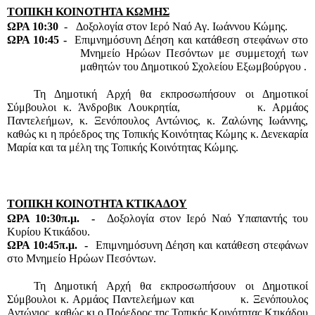
ΤΟΠΙΚΗ ΚΟΙΝΟΤΗΤΑ ΚΩΜΗΣ
ΩΡΑ 10:30
  -   Δοξολογία στον Ιερό Ναό Αγ. Ιωάννου Κώμης.
ΩΡΑ 10:45 -  
Επιμνημόσυνη Δέηση και κατάθεση στεφάνων στο 
Μνημείο Ηρώων Πεσόντων με συμμετοχή των 
μαθητών του Δημοτικού Σχολείου Εξωμβούργου .
Τη Δημοτική Αρχή θα εκπροσωπήσουν οι Δημοτικοί 
Σύμβουλοι κ. Άνδροβικ Λουκρητία,           κ. Αρμάος 
Παντελεήμων, κ. Ξενόπουλος Αντώνιος, κ. Ζαλώνης Ιωάννης, 
καθώς κι η πρόεδρος της Τοπικής Κοινότητας Κώμης κ. Δενεκαρία 
Μαρία και τα μέλη της Τοπικής Κοινότητας Κώμης.
ΤΟΠΙΚΗ ΚΟΙΝΟΤΗΤΑ ΚΤΙΚΑΔΟΥ
ΩΡΑ 10:30π.μ.  -  
Δοξολογία στον Ιερό Ναό Υπαπαντής του 
Κυρίου Κτικάδου.
ΩΡΑ 10:45π.μ.  -  
Επιμνημόσυνη Δέηση και κατάθεση στεφάνων 
στο Μνημείο Ηρώων Πεσόντων.
Τη Δημοτική Αρχή θα εκπροσωπήσουν οι Δημοτικοί 
Σύμβουλοι κ. Αρμάος Παντελεήμων και           κ. Ξενόπουλος 
Αντώνιος, καθώς κι ο Πρόεδρος της Τοπικής Κοινότητας Κτικάδου 