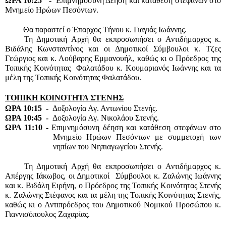
ΩΡΑ 10:25   -  
Επιμνημόσυνη Δέηση και κατάθεση στεφάνων στο 
Μνημείο Ηρώων Πεσόντων.
         Θα παραστεί ο Έπαρχος Τήνου κ. Γιαγιάς Ιωάννης.
Τη Δημοτική Αρχή θα εκπροσωπήσει ο Αντιδήμαρχος κ. 
Βιδάλης Κωνσταντίνος και οι Δημοτικοί Σύμβουλοι κ. Τζες 
Γεώργιος και κ. Λούβαρης Εμμανουήλ, καθώς κι ο Πρόεδρος της 
Τοπικής Κοινότητας  Φαλατάδου κ. Κουμαριανός Ιωάννης και τα 
μέλη της Τοπικής Κοινότητας Φαλατάδου.
ΤΟΠΙΚΗ ΚΟΙΝΟΤΗΤΑ ΣΤΕΝΗΣ
ΩΡΑ 10:15  -  
Δοξολογία Αγ. Αντωνίου Στενής.
ΩΡΑ 10:45  -  
Δοξολογία Αγ. Νικολάου Στενής.
ΩΡΑ 11:10 - 
Επιμνημόσυνη δέηση και κατάθεση στεφάνων στο 
Μνημείο Ηρώων Πεσόντων με συμμετοχή των 
νηπίων του Νηπιαγωγείου Στενής.
Τη Δημοτική Αρχή θα εκπροσωπήσει ο Αντιδήμαρχος κ. 
Απέργης Ιάκωβος, οι Δημοτικοί  Σύμβουλοι κ. Ζαλώνης Ιωάννης 
και κ. Βιδάλη Ειρήνη, ο Πρόεδρος της Τοπικής Κοινότητας Στενής 
κ. Ζαλώνης Στέφανος και τα μέλη της Τοπικής Κοινότητας Στενής, 
καθώς κι ο Αντιπρόεδρος του Δημοτικού Νομικού Προσώπου κ. 
Γιαννισόπουλος Ζαχαρίας.