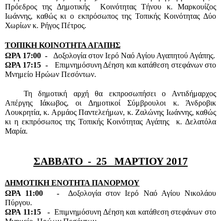
Πρόεδρος της Δημοτικής  Κοινότητας Τήνου κ. Μαρκουίζος 
Ιωάννης, καθώς κι ο εκπρόσωπος της Τοπικής Κοινότητας Δύο 
Χωρίων κ. Ρήγος Πέτρος.
ΤΟΠΙΚΗ ΚΟΙΝΟΤΗΤΑ ΑΓΑΠΗΣ
ΩΡΑ 17:00  -   
Δοξολογία στον Ιερό Ναό Αγίου Αγαπητού Αγάπης.
ΩΡΑ 17:15  -   
Επιμνημόσυνη Δέηση και κατάθεση στεφάνων στο 
Μνημείο Ηρώων Πεσόντων.
Τη δημοτική αρχή θα εκπροσωπήσει ο Αντιδήμαρχος 
Απέργης Ιάκωβος, οι Δημοτικοί Σύμβρουλοι κ. Άνδροβικ 
Λουκρητία, κ. Αρμάος Παντελεήμων, κ. Ζαλώνης Ιωάννης, καθώς 
κι η εκπρόσωπος της Τοπικής Κοινότητας Αγάπης  κ. Δελατόλα 
Μαρία.
ΣΑΒΒΑΤΟ  -  25   ΜΑΡΤΙΟΥ 2017
ΔΗΜΟΤΙΚΗ ΕΝΟΤΗΤΑ ΠΑΝΟΡΜΟΥ
ΩΡΑ 11:00   -  
Δοξολογία στον Ιερό Ναό Αγίου Νικολάου 
Πύργου.
ΩΡΑ 11:15   -  
Επιμνημόσυνη Δέηση και κατάθεση στεφάνων στο 