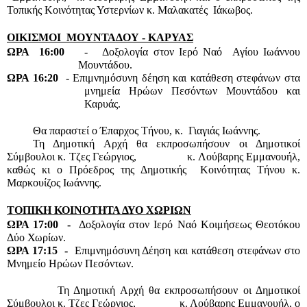
Τοπικής Κοινότητας Υστερνίων κ. Μαλακατές  Ιάκωβος.
ΟΙΚΙΣΜΟΙ  ΜΟΥΝΤΑΔΟΥ - ΚΑΡΥΑΣ
ΩΡΑ  16:00
    -   Δοξολογία στον Ιερό Ναό  Αγίου Ιωάννου 
Μουντάδου.
ΩΡΑ 16:20
  - Επιμνημόσυνη δέηση και κατάθεση στεφάνων στα 
μνημεία Ηρώων Πεσόντων Μουντάδου και 
Καρυάς.
Θα παραστεί ο Έπαρχος Τήνου, κ.  Γιαγιάς Ιωάννης.
Τη Δημοτική Αρχή θα εκπροσωπήσουν οι Δημοτικοί 
Σύμβουλοι κ. Τζες Γεώργιος,                 κ. Λούβαρης Εμμανουήλ, 
καθώς κι ο Πρόεδρος της Δημοτικής  Κοινότητας Τήνου κ. 
Μαρκουίζος Ιωάννης.
ΤΟΠΙΚΗ ΚΟΙΝΟΤΗΤΑ ΔΥΟ ΧΩΡΙΩΝ
ΩΡΑ 17:00  -  
Δοξολογία στον Ιερό Ναό Κοιμήσεως Θεοτόκου 
Δύο Χωρίων.
ΩΡΑ 17:15  -  
Επιμνημόσυνη Δέηση και κατάθεση στεφάνων στο 
Μνημείο Ηρώων Πεσόντων.
          Τη Δημοτική Αρχή θα εκπροσωπήσουν οι Δημοτικοί 
Σύμβουλοι κ. Τζες Γεώργιος,                κ. Λούβαρης Εμμανουήλ, ο 