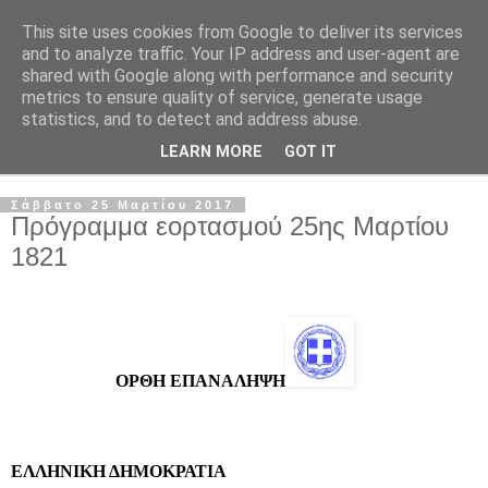
This site uses cookies from Google to deliver its services
and to analyze traffic. Your IP address and user-agent are
shared with Google along with performance and security
metrics to ensure quality of service, generate usage
statistics, and to detect and address abuse.
LEARN MORE
GOT IT
▼
Σάββατο 25 Μαρτίου 2017
Πρόγραμμα εορτασμού 25ης Μαρτίου
1821
                        ΟΡΘΗ ΕΠΑΝΑΛΗΨΗ
ΕΛΛΗΝΙΚΗ ΔΗΜΟΚΡΑΤΙΑ