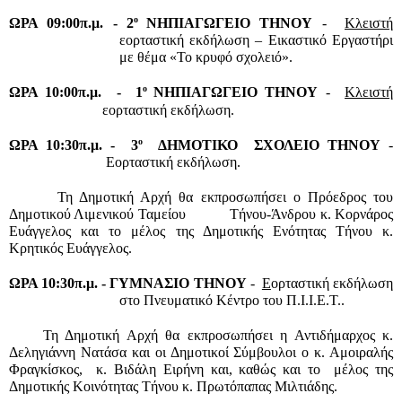
ο 
ΩΡΑ 09:00π.μ. -
2
ΝΗΠΙΑΓΩΓΕΙΟ ΤΗΝΟΥ
 -  
Κλειστή
εορταστική εκδήλωση – Εικαστικό Εργαστήρι 
με θέμα «Το κρυφό σχολειό».
ο 
ΩΡΑ 10:00π.μ.  -
1
ΝΗΠΙΑΓΩΓΕΙΟ ΤΗΝΟΥ
 -  
Κλειστή
εορταστική εκδήλωση.
ο 
ΩΡΑ 10:30π.μ. -
 3
 ΔΗΜΟΤΙΚΟ  ΣΧΟΛΕΙΟ ΤΗΝΟΥ
 - 
 Εορταστική εκδήλωση.
  Τη Δημοτική Αρχή θα εκπροσωπήσει ο Πρόεδρος του 
Δημοτικού Λιμενικού Ταμείου           Τήνου-Άνδρου κ. Κορνάρος 
Ευάγγελος και το μέλος της Δημοτικής Ενότητας Τήνου κ. 
Κρητικός Ευάγγελος.
ΩΡΑ 10:30π.μ. -
ΓΥΜΝΑΣΙΟ ΤΗΝΟΥ
 -  
Ε
ορταστική εκδήλωση 
στο Πνευματικό Κέντρο του Π.Ι.Ι.Ε.Τ..
Τη Δημοτική Αρχή θα εκπροσωπήσει η Αντιδήμαρχος κ. 
Δεληγιάννη Νατάσα και οι Δημοτικοί Σύμβουλοι ο κ. Αμοιραλής 
Φραγκίσκος,  κ. Βιδάλη Ειρήνη και, καθώς και το  μέλος της 
Δημοτικής Κοινότητας Τήνου κ. Πρωτόπαπας Μιλτιάδης.