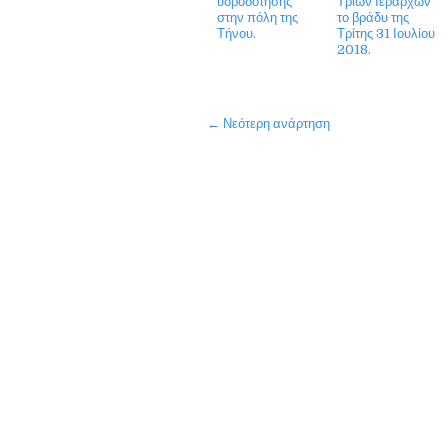
υδροδότησης
Τριών Ιεραρχών
στην πόλη της
το βράδυ της
Τήνου.
Τρίτης 31 Ιουλίου
2018.
← Νεότερη ανάρτηση