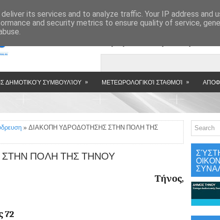
»
deliver its services and to analyze traffic. Your IP address and 
formance and security metrics to ensure quality of service, gen
abuse.
Εμφανιζόμενη αν
»
»
Σ ΔΗΜΟΤΙΚΟΎ ΣΥΜΒΟΥΛΊΟΥ
ΜΕΤΕΩΡΟΛΟΓΙΚΟΊ ΣΤΑΘΜΟΊ
ΑΠΟΦ
ύδρευση
» ΔΙΑΚΟΠΗ ΥΔΡΟΔΟΤΗΣΗΣ ΣΤΗΝ ΠΟΛΗ ΤΗΣ
ΣΎΣΤ
 ΣΤΗΝ ΠΟΛΗ ΤΗΣ ΤΗΝΟΥ
ΟΙΚΟ
ΣΥΝΑ
HNΟΥ Τήνος,
γγελιστρίας 72