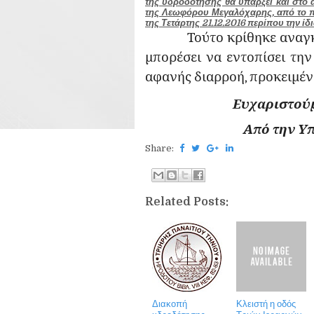
της υδροδότησης θα υπάρξει και στο 
της Λεωφόρου Μεγαλόχαρης, από το πρ
της Τετάρτης 21.12.2016 περίπου την ίδ
Τούτο κρίθηκε αναγκαίο
μπορέσει να εντοπίσει την
αφανής διαρροή, προκειμένο
Ευχαριστούμ
Από την Υπηρεσία 
Share:
Related Posts:
Διακοπή
Κλειστή η οδός