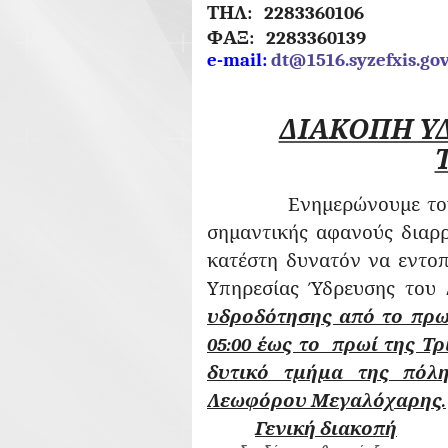
ΤΗΛ: 228
ΦΑΞ: 2283360139
e
-
mail
:
dt
@1516.
syzefxis
.
go
ΔΙΑΚΟΠΗ Υ
Ενημερώνουμε του
σημαντικής αφανούς διαρρ
κατέστη δυνατόν να εντοπι
Υπηρεσίας Ύδρευσης του
υδροδότησης από το πρωί
05:00 έως το πρωί της Τρί
δυτικό τμήμα της πόλη
Λεωφόρου Μεγαλόχαρης.
Γενική διακοπή