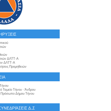
ΗΡΥΞΕΙΣ
πικού
σιών
θειών
σιών ΔΛΤΤ-Α
ών ΔΛΤΤ-Α
ήσεις Προμηθειών
ΕΙΑ
Τήνου
κό Ταμείο Τήνου - Άνδρου
ό Πρόσωπο Δήμου Τήνου
 ΣΥΝΕΔΡΙΆΣΕΙΣ Δ..Σ