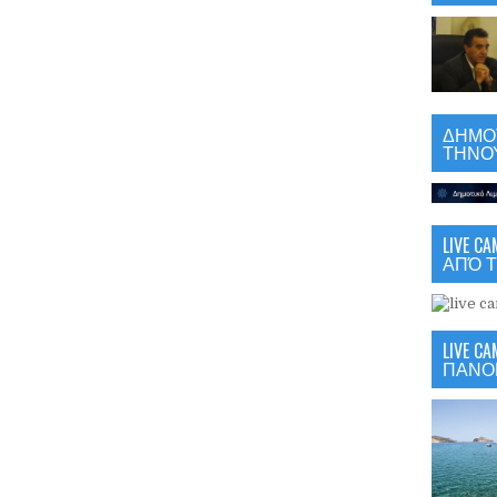
ΔΗΜΟΤ
ΤΗΝΟΥ
LIVE 
ΑΠΌ Τ
LIVE C
ΠΑΝΟ