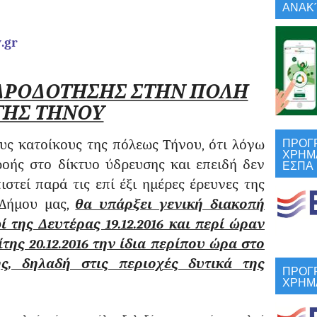
ΑΝΑΚΎ
3360106
v
.
gr
ΔΡΟΔΟΤΗΣΗΣ ΣΤΗΝ ΠΟΛΗ
ΤΗΣ ΤΗΝΟΥ
ΠΡΟΓ
ς κατοίκους της πόλεως Τήνου, ότι λόγω
ΧΡΗΜ
ΕΣΠΑ
οής στο δίκτυο ύδρευσης και επειδή δεν
στεί παρά τις επί έξι ημέρες έρευνες της
 Δήμου μας,
θα υπάρξει γενική διακοπή
 της Δευτέρας 19.12.2016 και περί ώραν
της 20.12.2016 την ίδια περίπου ώρα στο
ς, δηλαδή στις περιοχές δυτικά της
ΠΡΟΓ
ΧΡΗΜ