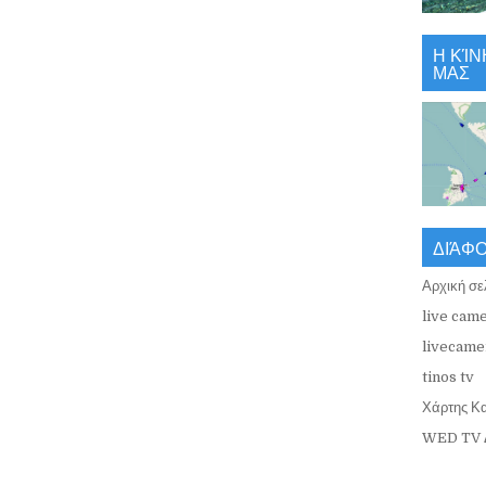
Η ΚΊΝ
ΜΑΣ
ΔΙΆΦ
Αρχική σε
live came
livecamer
tinos tv
Χάρτης Κ
WED TV 