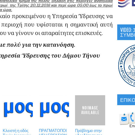
ανατολικό τμήμα της πόλης δηλαδή στις περιοχές ανατολικά
ωί της Τρίτης 20.12.2016 και περί ώρα 05:00 έως το πρωί
ια ώρα.
 προκειμένου η Υπηρεσία Ύδρευσης να
 περιοχή που υφίσταται η σημαντική αυτή
VIDEO
υ να γίνουν οι απαραίτητες επισκευές.
ΣΥΜΒ
ε πολύ για την κατανόηση.
Ύδρευσης του Δήμου Τήνου
ΕΠΙΚΟ
Κλειστή η οδός
ΠΡΑΓΜΑΤΟΠΟΙ
Πρόβλημα στην