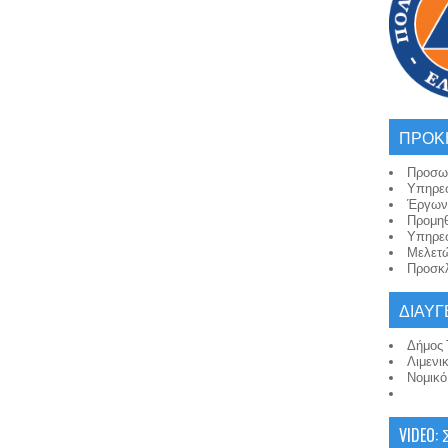
ΠΡΟΚ
Προσω
Υπηρε
Έργων
Προμη
Υπηρε
Μελετ
Προσκλ
ΔΙΑΥΓ
Δήμος 
Λιμενι
Νομικ
VIDEO: