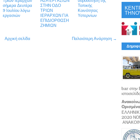
Τριών Ιεραρχών
ΗΣΗ ΕΡΓΑΣΙΩΝ
υδροδότηση της
σήμερα Δευτέρα
ΣΤΗΝ ΟΔΟ
Τοπικής
ΚΕΝΤ
9 Ιουλίου λόγω
ΤΡΙΩΝ
Κοινότητας
ΤΗΝΟ
εργασιών
ΙΕΡΑΡΧΩΝ ΓΙΑ
Υστερνίων
ΕΠΙΔΙΟΡΘΩΣΗ
ΖΗΜΙΩΝ
Αρχική σελίδα
Παλαιότερη Ανάρτηση →
Δημοφι
bar στην 
ιστοσελίδ
Ανακοίνω
Ορισμέν
ΕΛΛΗΝΙΚ
2020 Ν
ΑΝΑΚΟΙΝΩ