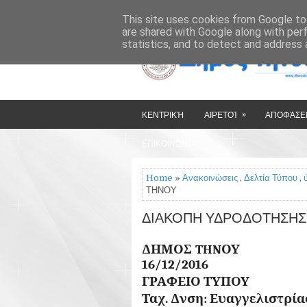
»
»
HOME
ΔΉΜΟΣ ΤΉΝΟΥ
This site uses cookies from Google to 
are shared with Google along with per
statistics, and to detect and address 
»
ΚΕΝΤΡΙΚΉ
ΑΙΡΕΤΟΊ
ΑΠΟΦΆΣΕΙ
ΕΠΙΚΟΙΝΩΝΊΑ
Home
»
Ανακοινώσεις
,
Δελτία Τύπου
,
ΤΗΝΟΥ
ΔΙΑΚΟΠΗ ΥΔΡΟΔΟΤΗΣΗΣ
ΔΗΜΟΣ T
16
/12/2016
ΓΡΑΦΕΙΟ ΤΥΠΟΥ
Ταχ. Δνση: Ευα