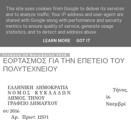
This site uses cookies from Google to deliver its services
and to analyze traffic. Your IP address and user-agent are
shared with Google along with performance and security
metrics to ensure quality of service, generate usage
statistics, and to detect and address abuse.
LEARN MORE
GOT IT
▼
Τετάρτη 16 Νοεμβρίου 2016
ΕΟΡΤΑΣΜΟΣ ΓΙΑ ΤΗΝ ΕΠΕΤΕΙΟ ΤΟΥ
ΠΟΛΥΤΕΧΝΕΙΟΥ
ΕΛΛΗΝΙΚΗ ΔΗΜΟΚΡΑΤΙΑ
Τήνος,
Ν Ο Μ Ο Σ Κ Υ Κ Λ Α Δ Ω Ν
16
ΔΗΜΟΣ ΤΗΝΟΥ
ΓΡΑΦΕΙΟ ΔΗΜΑΡΧΟΥ
Νοεμβρί
ου 2016
Αρ. Πρωτ. 12571