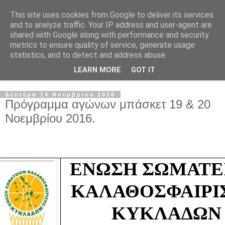
This site uses cookies from Google to deliver its services
and to analyze traffic. Your IP address and user-agent are
shared with Google along with performance and security
metrics to ensure quality of service, generate usage
statistics, and to detect and address abuse.
LEARN MORE
GOT IT
▼
Δευτέρα 14 Νοεμβρίου 2016
Πρόγραμμα αγώνων μπάσκετ 19 & 20
Νοεμβρίου 2016.
ΕΝΩΣΗ ΣΩΜΑΤΕΙ
ΚΑΛΑΘΟΣΦΑΙΡΙΣ
ΚΥΚΛΑΔΩΝ