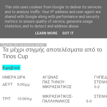
This site uses cookies from Google to deliver its services
and to analyze traffic. Your IP address and user-agent are
shared with Google along with performance and security
metrics to ensure quality of service, generate usage
statistics, and to detect and address abuse.
LEARN MORE
GOT IT
▼
Τρίτη 21 Ιουνίου 2016
Τα μέχρι στιγμής αποτελέσματα από το
Tinos Cup
Εφηβικό
ΗΜΕΡΑ
ΩΡΑ
ΑΓΩΝΑΣ
ΓΗΠΕ
ΠΑΣ ΤΗΝΟΥ-
ΣΤΕΝ
ΔΕΥΤ
5:00μμ
ΜΙΚΡΑΣΙΑΤΙΚΟΣ
0-2
ΜΙΚΡΑΣΙΑΤΙΚΟΣ-
ΣΤΕΝ
ΤΡΙΤ
10:00πμ
ΠΑΛΛΗΝΙΑΚΟΣ 5-0