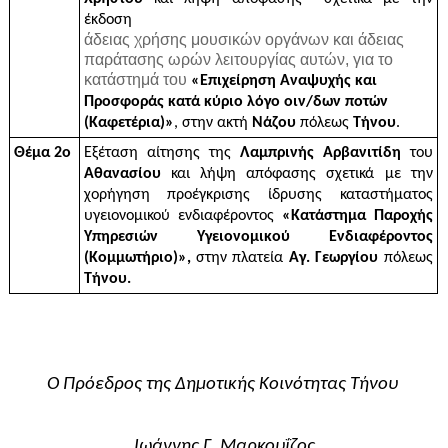
έκδοση 
άδειας χρήσης μουσικών οργάνων και άδειας
παράτασης ωρών λειτουργίας αυτών, για το
κατάστημά του
«Επιχείρηση Αναψυχής και 
Προσφοράς κατά κύριο λόγο οιν/δων ποτών 
(Καφετέρια)»
, στην ακτή 
Νάζου 
πόλεως 
Τήνου
.
Θέμα 2ο
Εξέταση αίτησης της 
Λαμπρινής Αρβανιτίδη 
του 
Αθανασίου
 και λήψη απόφασης σχετικά με την 
χορήγηση προέγκρισης ίδρυσης καταστήματος 
υγειονομικού ενδιαφέροντος 
«Κατάστημα Παροχής 
Υπηρεσιών Υγειονομικού Ενδιαφέροντος 
(Κομμωτήριο)»,
 στην πλατεία 
Αγ. Γεωργίου
 πόλεως 
Τήνου.
Ο Πρόεδρος της Δημοτικής Κοινότητας Τήνου 
Ιωάννης Γ. Μαρκουΐζος