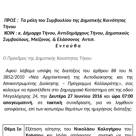
 ΠΡΟΣ :  Τα μέλη του Συμβουλίου της Δημοτικής Κοινότητας 
Τήνου
 ΚΟΙΝ : κ. Δήμαρχο Τήνου, Αντιδημάρχους Τήνου, Δημοτικούς 
Συμβούλους, Μείζονος. & Ελάσσονος  Αντιπ.
Ε ν τ α ύ θ α
Ο Πρόεδρος της Δημοτικής Κοινότητας Τήνου
Αφού λάβαμε υπόψη τις διατάξεις του άρθρου 88 του Ν. 
3852/2010 «Νέα Αρχιτεκτονική της Αυτοδιοίκησης και της 
Αποκεντρωμένης Διοίκησης − Πρόγραμμα Καλλικράτης», σας 
καλούμε να προσέλθετε στο Δημαρχιακό Κατάστημα επί της οδού 
Μεγαλόχαρης 24, 
την 
Δευτέρα 27 Ιουνίου 2016
και
 ώρα 07:00 
απογευματινή
, σε 
τακτική
 συνεδρίαση, 
για να ληφθούν 
 αποφάσεις, επί των κατωτέρω θεμάτων της ημερήσιας διάταξης:
Θέμα 1ο
Εξέταση αίτησης του 
Νικολάου Καλογήρου 
του
Χρήστου 
και λήψη απόφασης  σχετικά με την 