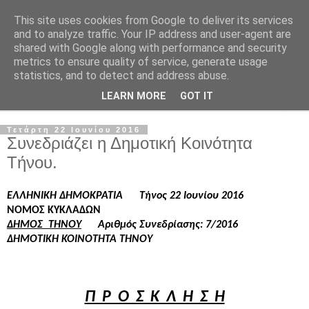
This site uses cookies from Google to deliver its services
and to analyze traffic. Your IP address and user-agent are
shared with Google along with performance and security
metrics to ensure quality of service, generate usage
statistics, and to detect and address abuse.
LEARN MORE
GOT IT
▼
Τετάρτη 22 Ιουνίου 2016
Συνεδριάζει η Δημοτική Κοινότητα
Τήνου.
ΕΛΛΗΝΙΚΗ ΔΗΜΟΚΡΑΤΙΑ
Τήνος 22 Ιουνίου 2016
ΝΟΜΟΣ ΚΥΚΛΑΔΩΝ
ΔΗΜΟΣ  ΤΗΝΟΥ
Αριθμός Συνεδρίασης: 7/2016
ΔΗΜΟΤΙΚΗ ΚΟΙΝΟΤΗΤΑ ΤΗΝΟΥ
Π  Ρ  Ο  Σ  Κ  Λ  Η  Σ  Η