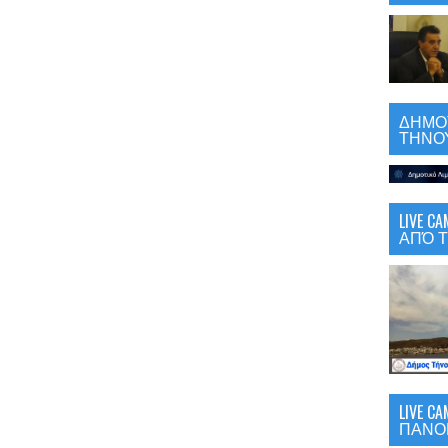
ΔΗΜΟΤ
ΤΗΝΟΥ
LIVE 
ΑΠΌ Τ
LIVE C
ΠΑΝΟ