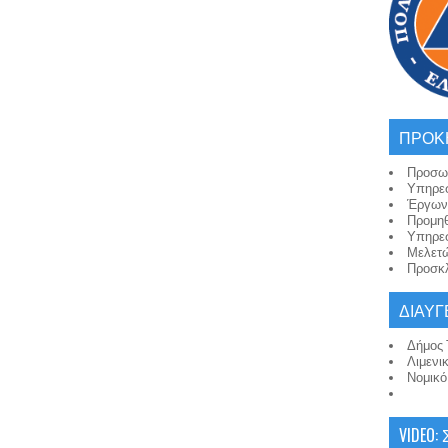
ΠΡΟΚ
Προσω
Υπηρε
Έργων
Προμη
Υπηρε
Μελετ
Προσκλ
ΔΙΑΥΓ
Δήμος 
Λιμενι
Νομικ
VIDEO: