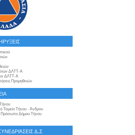
ΗΡΥΞΕΙΣ
πικού
σιών
θειών
σιών ΔΛΤΤ-Α
ών ΔΛΤΤ-Α
ήσεις Προμηθειών
ΕΙΑ
Τήνου
κό Ταμείο Τήνου - Άνδρου
ό Πρόσωπο Δήμου Τήνου
 ΣΥΝΕΔΡΙΆΣΕΙΣ Δ..Σ