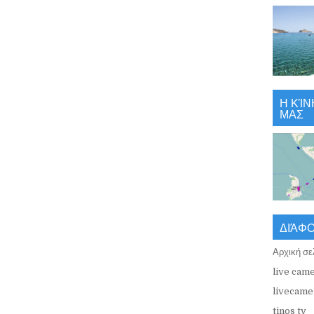
Η ΚΊΝ
ΜΑΣ
ΔΙΆΦ
Αρχική σε
live came
livecamer
tinos tv