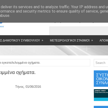
»
deliver its services and to analyze traffic. Your IP address and 
formance and security metrics to ensure quality of service, gen
abuse.
Εμφανιζόμενη αν
»
»
Σ ΔΗΜΟΤΙΚΟΎ ΣΥΜΒΟΥΛΊΟΥ
ΜΕΤΕΩΡΟΛΟΓΙΚΟΊ ΣΤΑΘΜΟΊ
ΑΠΟΦ
 εγκαταλελειμμένα οχήματα.
ειμμένα οχήματα.
ΣΎΣΤ
ΟΙΚΟ
ΣΥΝΑ
ς, 01/06/201
6
ιστρίας 72
360106