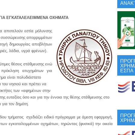
ΑΝΑΚΎ
ΓΙΑ ΕΓΚΑΤΑΛΕΛΕΙΜΜΕΝΑ ΟΧΗΜΑΤΑ
οτελούν εστία μόλυνσης
ης συσσώρευσης απορριμμάτων
πηγή δημιουργίας αποβλήτων
ριές, λάδια, υγρά φρένων).
ΠΡΟΓ
ς θέσεις στάθμευσης ενώ
ΧΡΗΜ
ΕΣΠΑ
 πρόκληση ατυχημάτων για
τημα είναι πολυδιάστατο
α του νησιού και πρέπει να
οκτήτες των «αφημένων στην
της ευταξίας όσο και για την έννοια της θέσης στάθμευσης στο
 για τον δημότη.
ΠΡΟΓ
μήματος σχεδιάζει ειδικό πρόγραμμα με άμεση εφαρμογή,
ΧΡΗΜ
των εγκαταλειμμένων οχημάτων, τηρώντας (φυσικά) την οικεία