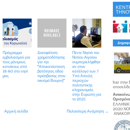
ΚΕΝΤ
ΤΗΝΟ
Δημοφι
Πρόγραμμα
Διασφάλιση
Πέντε Νησιά του
εμβολιασμού για
χρηματοδότησης
Νοτίου Αιγαίου
τους μόνιμους
για την
συμπεριελήφθησ
κατοίκους από
"Αποκατάσταση
αν στον
18-60 στο νησί
βατότητας οδού
κατάλογο των 7
μας
πρόσβασης στον
Υπό Απειλή
οικισμό Βουρνή"
περιοχών
bar στην 
πολιτιστικής
ιστοσελίδ
κληρονομιάς
στην Ευρώπη για
Ανακοίνω
το 2021
Ορισμέν
ΕΛΛΗΝΙΚ
2020 Ν
Αρχική σελίδα
Παλαιότερη Ανάρτηση →
ΑΝΑΚΟΙΝΩ