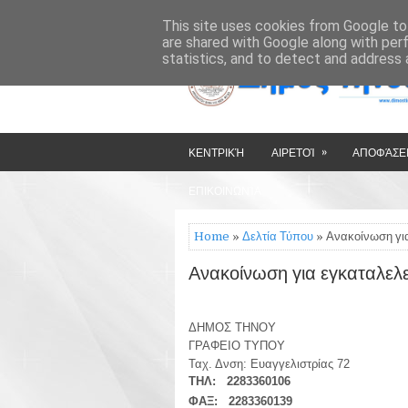
»
»
HOME
ΔΉΜΟΣ ΤΉΝΟΥ
This site uses cookies from Google to 
are shared with Google along with per
statistics, and to detect and address 
»
ΚΕΝΤΡΙΚΉ
ΑΙΡΕΤΟΊ
ΑΠΟΦΆΣΕΙ
ΕΠΙΚΟΙΝΩΝΊΑ
Home
»
Δελτία Τύπου
» Ανακοίνωση για
Ανακοίνωση για εγκαταλελ
ΔΗΜΟΣ ΤΗΝΟΥ Τήνο
ΓΡΑΦΕΙΟ ΤΥΠΟΥ
Ταχ. Δνση: Ευαγγελ
ΤΗΛ: 2283
ΦΑΞ: 2283360139