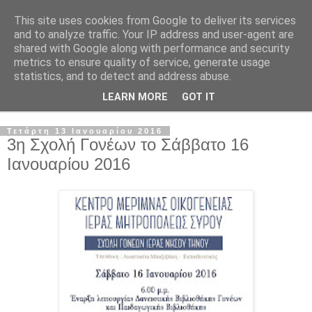
This site uses cookies from Google to deliver its services
and to analyze traffic. Your IP address and user-agent are
shared with Google along with performance and security
metrics to ensure quality of service, generate usage
statistics, and to detect and address abuse.
LEARN MORE
GOT IT
▼
Τετάρτη 13 Ιανουαρίου 2016
3η Σχολή Γονέων το Σάββατο 16
Ιανουαρίου 2016