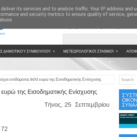
»
deliver its services and to analyze traffic. Your IP address and 
formance and security metrics to ensure quality of service, gen
abuse.
Εμφανιζόμενη αν
»
»
Σ ΔΗΜΟΤΙΚΟΎ ΣΥΜΒΟΥΛΊΟΥ
ΜΕΤΕΩΡΟΛΟΓΙΚΟΊ ΣΤΑΘΜΟΊ
ΑΠΟΦ
ούχοι επιδόματος 600 ευρώ της Εισοδηματικής Ενίσχυσης
 ευρώ της Εισοδηματικής Ενίσχυσης
ΣΎΣΤ
ΟΙΚΟ
ΣΥΝΑ
Τήνος, 25
Σεπτεμβρίου
ΡΧΟΥ
υαγγελιστρίας 72
283360106