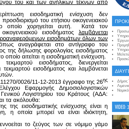
ύγου του και των ανήλικων τέκνων από
ίπτωση εισοδηματική ενίσχυση δεν
 προσδιορισμό του ετήσιου οικογενειακού
ΠΡΟΚ
ο οποίο χορηγείται αυτή. Κατά τον
Προσω
 οικογενειακού εισοδήματος
λαμβάνεται
Υπηρε
προαναφερόμενων εισοδημάτων όλων των
Έργων
όπως αναγράφεται στο αντίγραφο του
Προμη
τος της δήλωσης φορολογίας εισοδήματος
Υπηρε
Μελετ
το οποίο αιτείται η εισοδηματική ενίσχυση.
Προσκλ
τεκμαρτού εισοδήματος, διενεργείται
ι τεκμαρτού εισοδήματος και λαμβάνεται
ΔΙΑΥΓ
υτών.
ης
111270/0026/11-12-2013 έγγραφο της 26
Δήμος 
Λιμενι
Ελέγχου Εφαρμογής Δημοσιολογιστικών
Νομικ
 Γενικού Λογιστηρίου του Κράτους (ΑΔΑ:
αι τα ακόλουθα:
ης της εισοδηματικής ενίσχυσης είναι η
VIDEO:
έγη,
η οποία μπορεί να είναι ιδιόκτητη,
εννοείται το ζεύγος των σε νόμιμο γάμο