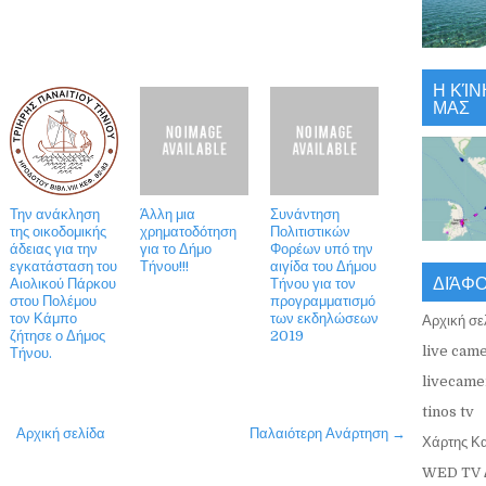
Η ΚΊΝ
ΜΑΣ
Την ανάκληση
Άλλη μια
Συνάντηση
της οικοδομικής
χρηματοδότηση
Πολιτιστικών
άδειας για την
για το Δήμο
Φορέων υπό την
εγκατάσταση του
Τήνου!!!
αιγίδα του Δήμου
ΔΙΆΦ
Αιολικού Πάρκου
Τήνου για τον
στου Πολέμου
προγραμματισμό
τον Κάμπο
των εκδηλώσεων
Αρχική σε
ζήτησε ο Δήμος
2019
live came
Τήνου.
livecamer
tinos tv
Αρχική σελίδα
Παλαιότερη Ανάρτηση →
Χάρτης Κ
WED TV 