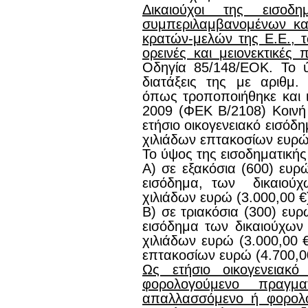
Δικαιούχοι της εισοδημ
συμπεριλαμβανομένων κα
κρατών-μελών της Ε.Ε., 
ορεινές και μειονεκτικές 
Οδηγία 85/148/ΕΟΚ. Το ύ
διατάξεις της με αριθμ.
όπως τροποποιήθηκε και ι
2009 (ΦΕΚ Β/2108) Κοινή
ετήσιο οικογενειακό εισόδ
χιλιάδων επτακοσίων ευρώ 
Το ύψος της εισοδηματικής
Α) σε εξακόσια (600) ευρώ
εισόδημα, των δικαιούχ
χιλιάδων ευρώ (3.000,00 €
Β) σε τριακόσια (300) ευρ
εισόδημα των δικαιούχων
χιλιάδων ευρώ (3.000,00 
επτακοσίων ευρώ (4.700,0
Ως ετήσιο οικογενειακ
φορολογούμενο πραγμα
απαλλασσόμενο ή φορολο