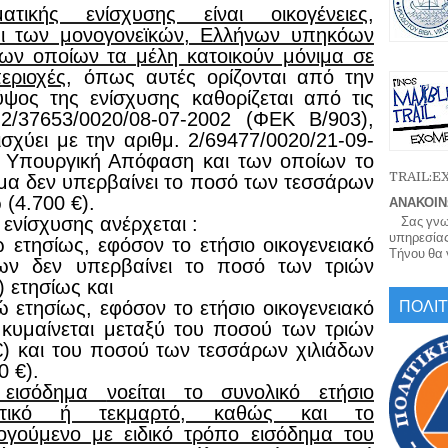
ατικής ενίσχυσης είναι οικογένειες,
ι των μονογονεϊκών, Ελλήνων υπηκόων
των οποίων τα μέλη κατοικούν μόνιμα σε
περιοχές
, όπως αυτές ορίζονται από την
ψος της ενίσχυσης καθορίζεται από τις
 2/37653/0020/08-07-2002 (ΦΕΚ Β/903),
σχύει με την αριθμ. 2/69477/0020/21-09-
 Υπουργική Απόφαση και των οποίων το
TRAIL:
ημα δεν υπερβαίνει το ποσό των τεσσάρων
(4.700 €).
ΑΝΑΚΟΙΝ
 ενίσχυσης ανέρχεται :
Σας γνωρί
υπηρεσίας
 ετησίως, εφόσον το ετήσιο οικογενειακό
Τήνου θα γ
ων δεν υπερβαίνει το ποσό των τριών
) ετησίως και
ΠΟΛΙΤ
ώ ετησίως, εφόσον το ετήσιο οικογενειακό
 κυμαίνεται μεταξύ του ποσού των τριών
€) και του ποσού των τεσσάρων χιλιάδων
0 €).
ό εισόδημα
νοείται το συνολικό ετήσιο
τικό ή τεκμαρτό
, καθώς και το
γούμενο με ειδικό τρόπο εισόδημα του