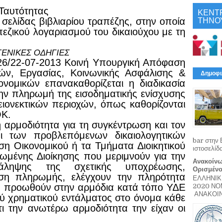
 Ταυτότητας
ΚΕΝΤ
ΤΗΝΟ
σελίδας βιβλιαρίου τραπέζης,
στην οποία
πεζικού λογαριασμού του δικαιούχου με τη
ΓΕΝΙΚΕΣ ΟΔΗΓΙΕΣ
026/22-07-2013 Κοινή Υπουργική Απόφαση
ν, Εργασίας, Κοινωνικής Ασφάλισης &
Δημοφι
ονομικών επανακαθορίζεται η διαδικασία
 την πληρωμή της εισοδηματικής ενίσχυσης
ειονεκτικών περιοχών, όπως καθορίζονται
ΟΚ.
 αρμοδιότητα για τη συγκέντρωση και τον
ι των προβλεπόμενων δικαιολογητικών
bar στην 
ση Οικονομικού ή τα Τμήματα Διοικητικού
ιστοσελίδ
ωμένης Διοίκησης που μεριμνούν για την
Ανακοίνω
ληψης της σχετικής υποχρέωσης,
Ορισμέν
ση πληρωμής, ελέγχουν την πληρότητα
ΕΛΛΗΝΙΚ
τα προωθούν στην αρμόδια κατά τόπο ΥΔΕ
2020 Ν
ΑΝΑΚΟΙΝΩ
ού χρηματικού εντάλματος στο όνομα κάθε
τι την ανωτέρω αρμοδιότητα την είχαν οι