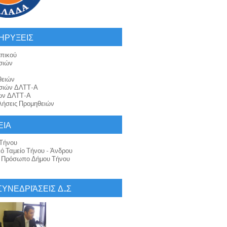
ΗΡΥΞΕΙΣ
πικού
σιών
θειών
σιών ΔΛΤΤ-Α
ών ΔΛΤΤ-Α
ήσεις Προμηθειών
ΕΙΑ
Τήνου
κό Ταμείο Τήνου - Άνδρου
ό Πρόσωπο Δήμου Τήνου
 ΣΥΝΕΔΡΙΆΣΕΙΣ Δ..Σ