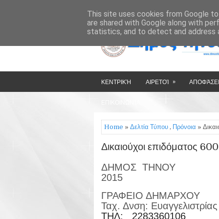
»
»
HOME
ΔΉΜΟΣ ΤΉΝΟΥ
This site uses cookies from Google to 
are shared with Google along with per
statistics, and to detect and address 
»
ΚΕΝΤΡΙΚΉ
ΑΙΡΕΤΟΊ
ΑΠΟΦΆΣΕΙ
ΕΠΙΚΟΙΝΩΝΊΑ
Home
»
Δελτία Τύπου
,
Πρόνοια
» Δικαι
Δικαιούχοι επιδόματος 600
ΔΗΜΟΣ
ΤΗΝΟΥ
2015
ΓΡΑΦΕΙΟ ΔΗΜΑ
Ταχ. Δνση: Ε
ΤΗΛ: 2