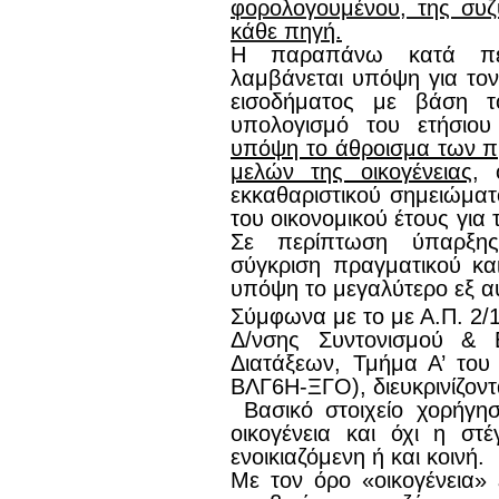
φορολογουμένου, της συζ
κάθε πηγή.
Η παραπάνω κατά περ
λαμβάνεται υπόψη για τον
εισοδήματος με βάση τ
υπολογισμό του ετήσιου
υπόψη το άθροισμα των 
μελών της οικογένειας
, 
εκκαθαριστικού σημειώμα
του οικονομικού έτους για 
Σε περίπτωση ύπαρξης 
σύγκριση πραγματικού κα
υπόψη το μεγαλύτερο εξ α
Σύμφωνα με το με Α.Π. 2/
Δ/νσης Συντονισμού & 
Διατάξεων, Τμήμα Α’ του
ΒΛΓ6Η-ΞΓΟ), διευκρινίζοντ
Βασικό στοιχείο χορήγησ
οικογένεια και όχι η στ
ενοικιαζόμενη ή και κοινή.
Με τον όρο «οικογένεια» 