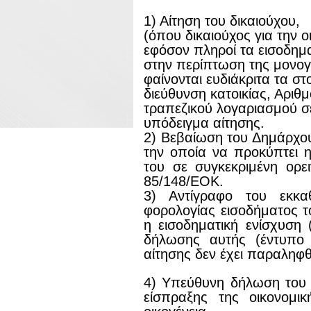
1) Αίτηση του δικαιούχου,
(όπου δικαιούχος για την ο
εφόσον πληροί τα εισοδημα
στην περίπτωση της μονογ
φαίνονται ευδιάκριτα τα σ
διεύθυνση κατοικίας, Αρι
τραπεζικού λογαριασμού σ
υπόδειγμα αίτησης.
2) Βεβαίωση του Δημάρχ
την οποία να προκύπτει η
του σε συγκεκριμένη ορει
85/148/ΕΟΚ.
3) Αντίγραφο του εκκα
φορολογίας εισοδήματος το
η εισοδηματική ενίσχυση
δήλωσης αυτής (έντυπο
αίτησης δεν έχει παραληφθ
4) Υπεύθυνη δήλωση του
είσπραξης της οικονομι