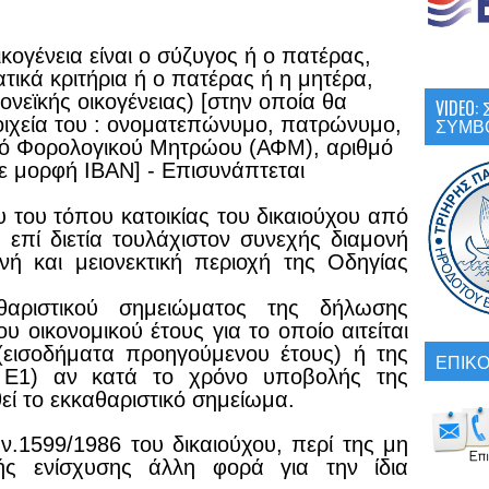
ικογένεια είναι ο σύζυγος ή ο πατέρας,
τικά κριτήρια ή ο πατέρας ή η μητέρα,
ονεϊκής οικογένειας)
[στην οποία θα
VIDEO
τοιχεία του : ονοματεπώνυμο, πατρώνυμο,
ΣΥΜΒ
θμό Φορολογικού Μητρώου (ΑΦΜ), αριθμό
ε μορφή ΙΒΑΝ] - Επισυνάπτεται
ου
του τόπου κατοικίας του δικαιούχου από
 επί διετία τουλάχιστον συνεχής διαμονή
νή και μειονεκτική περιοχή της Οδηγίας
θαριστικού σημειώματος
της δήλωσης
υ οικονομικού έτους για το οποίο αιτείται
 (εισοδήματα προηγούμενου έτους) ή της
ΕΠΙΚΟ
 Ε1) αν κατά το χρόνο υποβολής της
εί το εκκαθαριστικό σημείωμα.
 ν.1599/1986
του δικαιούχου, περί της μη
κής ενίσχυσης άλλη φορά για την ίδια