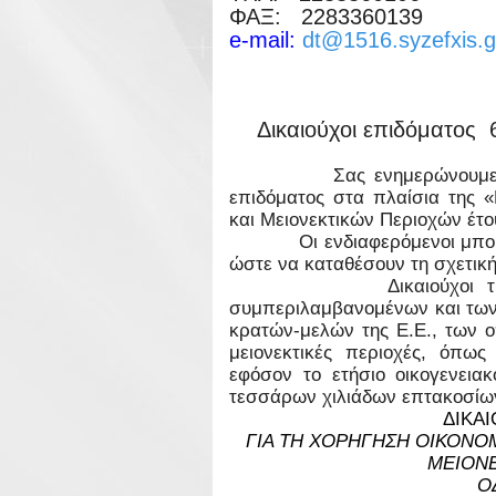
ΦΑΞ: 2283360139
e-mail:
dt@1516.syzefxis.g
Δικαιούχοι επιδόματος 
Σας ενημερώνουμε ότι ξεκ
επιδόματος στα πλαίσια της 
και Μειονεκτικών Περιοχών έτο
Οι ενδιαφερόμενοι μπορούν
ώστε να καταθέσουν τη σχετική
Δικαιούχοι της εισοδημ
συμπεριλαμβανομένων και των
κρατών-μελών της Ε.Ε., των ο
μειονεκτικές περιοχές, όπως
εφόσον το ετήσιο οικογενεια
τεσσάρων χιλιάδων επτακοσίων 
ΔΙΚΑΙ
ΓΙΑ ΤΗ ΧΟΡΗΓΗΣΗ ΟΙΚΟΝΟ
ΜΕΙΟΝΕ
Ο